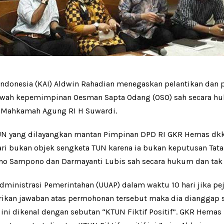
Indonesia (KAI) Aldwin Rahadian menegaskan pelantikan da
awah kepemimpinan Oesman Sapta Odang (OSO) sah secara hu
ua Mahkamah Agung RI H Suwardi.
N yang dilayangkan mantan Pimpinan DPD RI GKR Hemas dkk,
ri bukan objek sengketa TUN karena ia bukan keputusan Tata
no Sampono dan Darmayanti Lubis sah secara hukum dan tak 
inistrasi Pemerintahan (UUAP) dalam waktu 10 hari jika pe
ikan jawaban atas permohonan tersebut maka dia dianggap
 ini dikenal dengan sebutan “KTUN Fiktif Positif”. GKR Hem