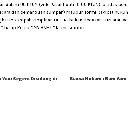
 dalam UU PTUN (vide Pasal 1 butir 9 UU PTUN) ia tidak bersi
rita acara dan pemanduan sumpah) maupun formil (akibat huk
gkatan sumpah Pimpinan DPD RI bukan tindakan TUN atau ad
,” tutup Ketua DPD HAMI DKI ini.
sumber
 Yani Segera Disidang di
Kuasa Hukum : Buni Yani