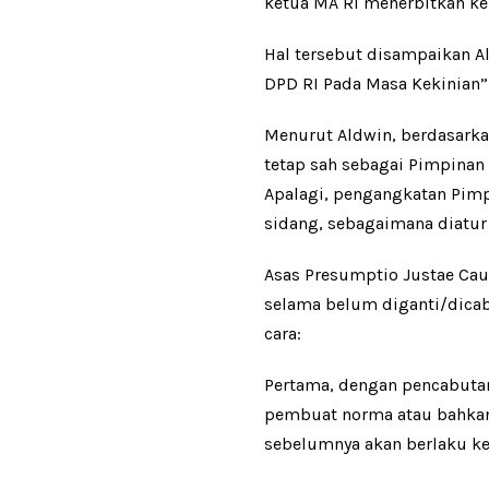
ketua MA RI menerbitkan kepu
Hal tersebut disampaikan A
DPD RI Pada Masa Kekinian” d
Menurut Aldwin, berdasark
tetap sah sebagai Pimpinan
Apalagi, pengangkatan Pim
sidang, sebagaimana diatur
Asas Presumptio Justae Ca
selama belum diganti/dicab
cara:
Pertama, dengan pencabutan
pembuat norma atau bahkan 
sebelumnya akan berlaku k