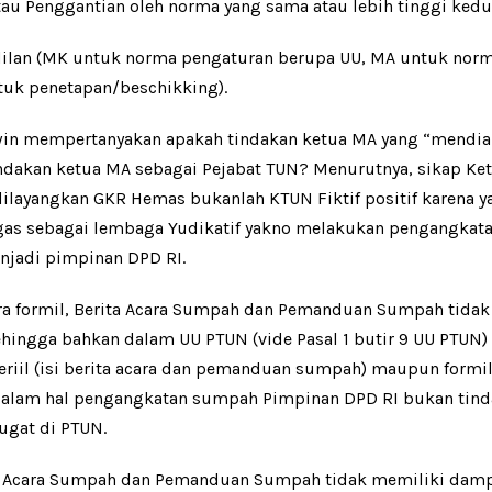
au Penggantian oleh norma yang sama atau lebih tinggi ked
dilan (MK untuk norma pengaturan berupa UU, MA untuk nor
uk penetapan/beschikking).
win mempertanyakan apakah tindakan ketua MA yang “mend
ndakan ketua MA sebagai Pejabat TUN? Menurutnya, sikap K
layangkan GKR Hemas bukanlah KTUN Fiktif positif karena y
gas sebagai lembaga Yudikatif yakno melakukan pengangkat
jadi pimpinan DPD RI.
a formil, Berita Acara Sumpah dan Pemanduan Sumpah tida
ingga bahkan dalam UU PTUN (vide Pasal 1 butir 9 UU PTUN) ia
teriil (isi berita acara dan pemanduan sumpah) maupun formi
alam hal pengangkatan sumpah Pimpinan DPD RI bukan tinda
ugat di PTUN.
ita Acara Sumpah dan Pemanduan Sumpah tidak memiliki dam