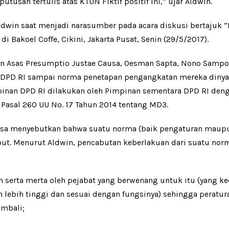
tusan tertulis atas KTUN Fiktif positif ini,” ujar Aldwin.
ldwin saat menjadi narasumber pada acara diskusi bertajuk 
i Bakoel Coffe, Cikini, Jakarta Pusat, Senin (29/5/2017).
an Asas Presumptio Justae Causa, Oesman Sapta, Nono Sampo
 DPD RI sampai norma penetapan pengangkatan mereka dinyat
pinan DPD RI dilakukan oleh Pimpinan sementara DPD RI den
 Pasal 260 UU No. 17 Tahun 2014 tentang MD3.
usa menyebutkan bahwa suatu norma (baik pengaturan maupu
ut. Menurut Aldwin, pencabutan keberlakuan dari suatu norma
 serta merta oleh pejabat yang berwenang untuk itu (yang k
lebih tinggi dan sesuai dengan fungsinya) sehingga peratura
embali;