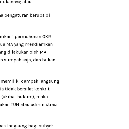
udukannya; atau
ma pengaturan berupa di
iamkan” permohonan GKR
etua MA yang mendiamkan
ang dilakukan oleh MA
an sumpah saja, dan bukan
k memiliki dampak langsung
 tidak bersifat konkrit
l (akibat hukum), maka
kan TUN atau administrasi
pak langsung bagi subyek